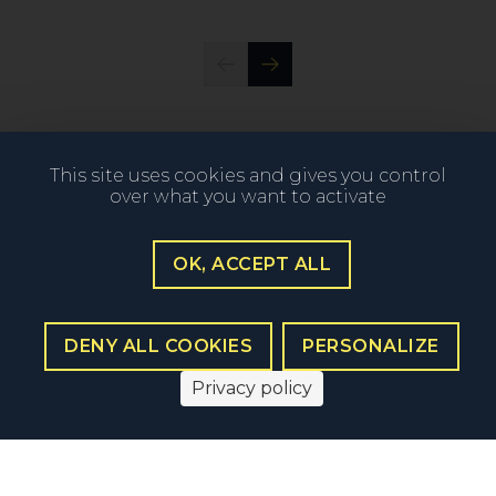
This site uses cookies and gives you control
over what you want to activate
OK, ACCEPT ALL
These blog posts
DENY ALL COOKIES
PERSONALIZE
may
interest you
Privacy policy
All our blog posts