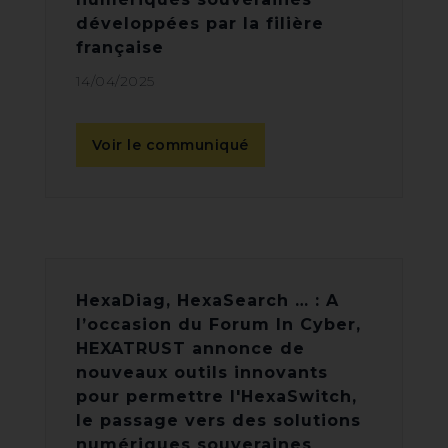
développées par la filière
française
14/04/2025
Voir le communiqué
HexaDiag, HexaSearch … : A
l’occasion du Forum In Cyber,
HEXATRUST annonce de
nouveaux outils innovants
pour permettre l'HexaSwitch,
le passage vers des solutions
numériques souveraines