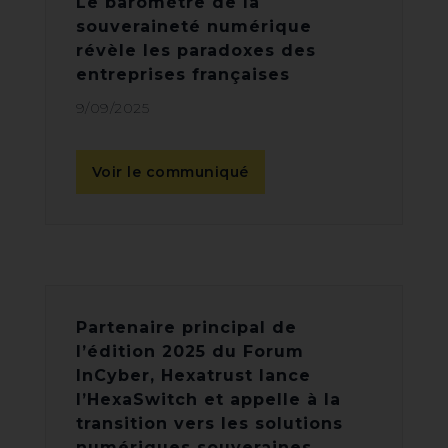
Le baromètre de la
souveraineté numérique
révèle les paradoxes des
entreprises françaises
9/09/2025
Voir le communiqué
Partenaire principal de
l’édition 2025 du Forum
InCyber, Hexatrust lance
l’HexaSwitch et appelle à la
transition vers les solutions
numériques souveraines