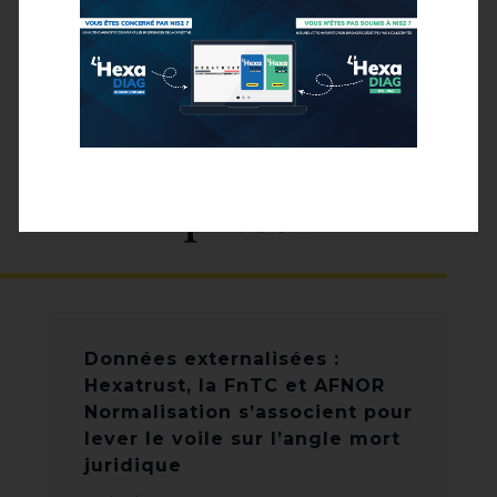
Communiqués de
presse
Données externalisées :
Hexatrust, la FnTC et AFNOR
Normalisation s’associent pour
lever le voile sur l’angle mort
juridique