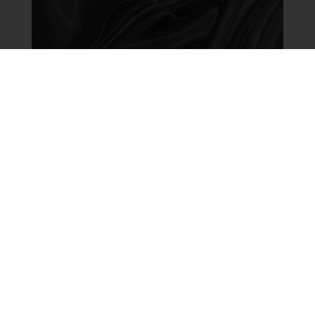
Feuille de route 2026-2027 :
l’État accélère sa stratégie de
sécurité numérique
Posté dans
Affaires publiques
,
Non classifié(e)
Dans un contexte de menaces cyber
croissantes, de tensions géopolitiques
persistantes et de dépendance
technologique devenue (...)
LIRE LA SUITE