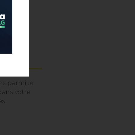
s
ns parmi le
dans votre
es.