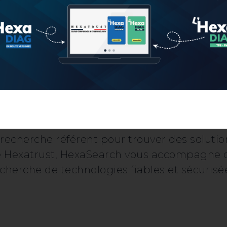
Nos solutions
membre
recherche référent pour trouver des solutio
 Hexatrust, HexaSearch vous accompagne 
cherche de technologies fiables et sécurisé