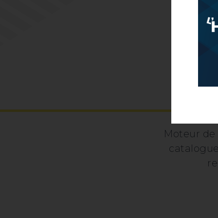
Moteur de 
catalogue
re