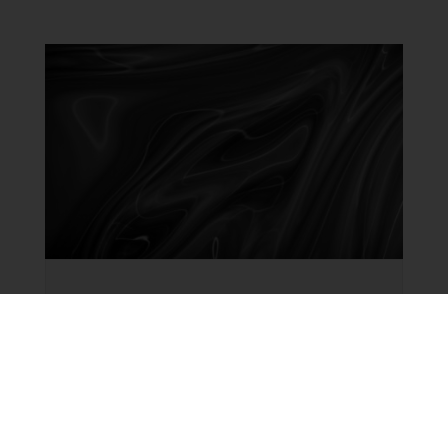
Feuille de route 2026-2027 :
l’État accélère sa stratégie de
sécurité numérique
Posté dans
Affaires publiques
,
Non classifié(e)
Dans un contexte de menaces cyber
croissantes, de tensions géopolitiques