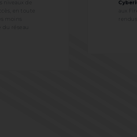
s niveaux de
Cyber
ccès, en toute
aux Fir
es moins
rendus
é du réseau