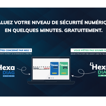
simultanément.
Des connecteurs industriels prêts à l’emploi 
Une détection avancée des erreurs et une résil
Le déploiement des solutions Cyberium renfor
avancées et vulnérabilités Zero-Day, facilite la c
(NIS2, ISA/IEC 62443 SL3/SL4) et élimine la gest
cloisonnés.
Beyond Firewalls™ — Truly Protected. Never Isol