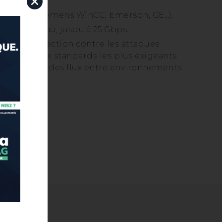
(Aveva Pi, Siemens WinCC, Emerson, GE…).
ience réseau, jusqu’à 25 Gbps.
ce la protection contre les attaques
onformité aux standards les plus exigeants
ion manuelle des flux entre environnements
ated.