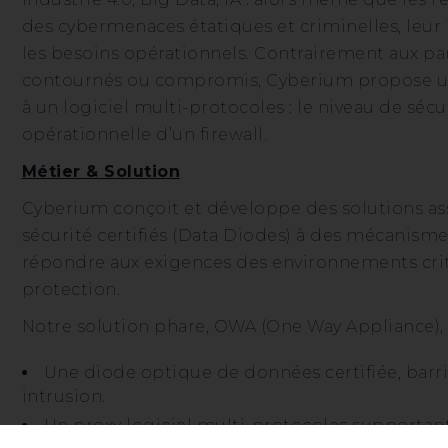
des cybermenaces étatiques et criminelles, leur 
les besoins opérationnels. Contrairement aux pa
contournés ou compromis, Cyberium propose un
à un logiciel multi-protocoles : le niveau de sécur
opérationnelle d’un firewall.
Métier & Solution
Cyberium conçoit et développe des solutions a
sécurité certifiés (Data Diodes) à des mécanism
répondre aux exigences des environnements cri
protection.
Notre solution phare, OWA (One Way Appliance)
Une diode optique de données certifiée, barri
intrusion.
Un proxy logiciel multi-protocoles supportant