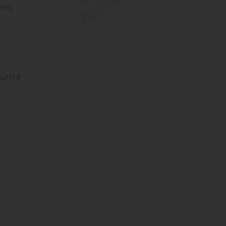
es,
urité