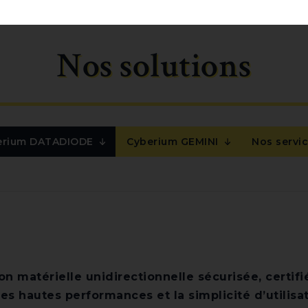
Nos solutions
erium DATADIODE
Cyberium GEMINI
Nos servi
 matérielle unidirectionnelle sécurisée, certifi
es hautes performances et la simplicité d’utilisat