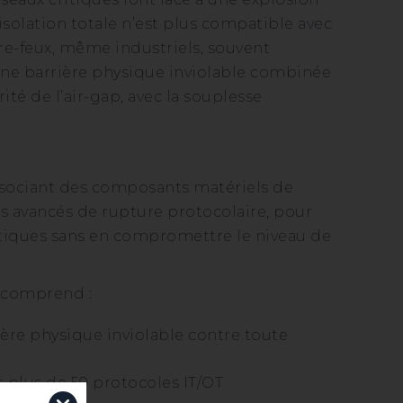
isolation totale n’est plus compatible avec
re-feux, même industriels, souvent
e barrière physique inviolable combinée
ité de l’air-gap, avec la souplesse
ssociant des composants matériels de
es avancés de rupture protocolaire, pour
tiques sans en compromettre le niveau de
, comprend :
ère physique inviolable contre toute
 plus de 50 protocoles IT/OT