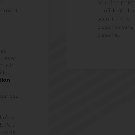
en
solution perme
gnement
confidentialité
sécurité et e
classifiés san
classifié.
 et
ques et
 audit
 les
tion
ssances
f n’est
é
. Pour
pports