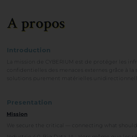
A propos
Introduction
La mission de CYBERIUM est de protéger les inf
confidentielles des menaces externes grâce à la
solutions purement matérielles unidirectionnelle
Presentation
Mission
We secure the critical — connecting what should 
Industrie 4.0, Big Data, IA : alors même que les r