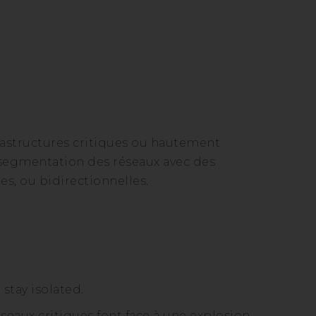
rastructures critiques ou hautement
 segmentation des réseaux avec des
s, ou bidirectionnelles.
stay isolated.
éseaux critiques font face à une explosion