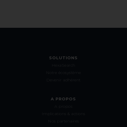
SOLUTIONS
HexaSearch
Notre écosystème
Devenir adhérent
A PROPOS
A propos
Implications & actions
Nos partenaires