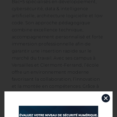
Bac+5 spécialisés en développement,
cybersécurité, data & intelligence
artificielle, architecture logicielle et low
code. Son approche pédagogique
combine excellence technique,
accompagnement personnalisé et forte
immersion professionnelle afin de
garantir une insertion rapide sur le
marché du travail. Avec ses campus à
Versailles et Clermont-Ferrand, l’école
offre un environnement moderne
favorisant la collaboration, l’innovation
et la montée en compétences. Grâce à
des partenariats avec de nombreuses
entreprises et un fort taux
d’employabilité, l’École Hexagone
prépare ses étudiants à devenir des