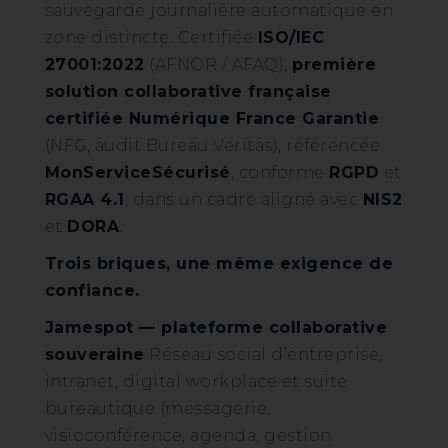
sauvegarde journalière automatique en
zone distincte. Certifiée
ISO/IEC
27001:2022
(AFNOR / AFAQ),
première
solution collaborative française
certifiée Numérique France Garantie
(NFG, audit Bureau Veritas), référencée
MonServiceSécurisé
, conforme
RGPD
et
RGAA 4.1
, dans un cadre aligné avec
NIS2
et
DORA
.
Trois briques, une même exigence de
confiance.
Jamespot — plateforme collaborative
souveraine
Réseau social d’entreprise,
intranet, digital workplace et suite
bureautique (messagerie,
visioconférence, agenda, gestion