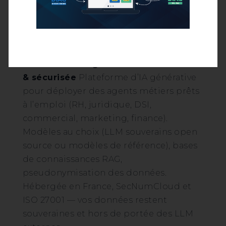
courante horodatée et traçabilité,
reprise d’activité en moins de 15
minutes. Deux périmètres : GDC (cellule
de crise) et PRA (toute l’organisation).
SafeBrain — IA générative souveraine
& sécurisée
Plateforme d’IA générative
pour déployer des agents métiers prêts
à l’emploi (RH, juridique, DSI,
commercial, marketing, finance).
Modèles au choix (LLM souverains open
source ou modèles de référence), bases
de connaissances RAG,
pseudonymisation des données.
Hébergée en France, SecNumCloud et
ISO 27001 — vos données restent
souveraines et hors de portée des LLM