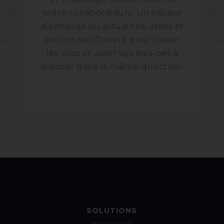
entre collaborateurs. Un espace
d’échange où actualités, idées et
projets se côtoient pour casser
les silos et aider vos équipes à
avancer dans la même direction.
SOLUTIONS
HexaSearch