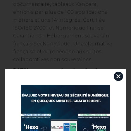
documentaire, tableaux Kanban),
enrichis par plus de 100 applications
métiers et une IA intégrée. Certifiée
ISO/IEC 27001 et Numérique France
Garantie . Un Hébergement souverain
français SecNumCloud. Une alternative
française et européenne aux suites
collaboratives non souveraines.
RéZilience — gestion de crise &
continuité d’activité (PCA / PRA)
Solution SaaS de gestion de crise et de
continuité, hébergée en France sur
SecNumCloud et indépendante du SI
principal. Communication et
visioconférence de secours,
coordination des cellules de crise, main