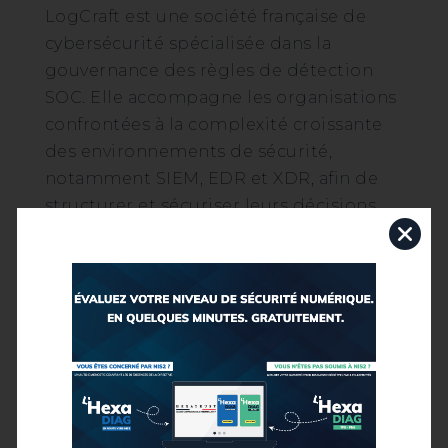
LogCraft est une société française de
cybersécurité spécialisée dans la
gouvernance des règles de détection
SOC. Elle accompagne les organisations
confrontées à la complexité croissante
des environnements de sécurité,
notamment SIEM, EDR et XDR, afin de
structurer et sécuriser leurs décisions
de détection dans la durée. Positionnée
sur les enjeux de traçabilité, de
responsabilité et de maîtrise
opérationnelle, LogCraft intervient
auprès d’équipes sécurité et de
directions cyber souhaitant renforcer
leur capacité à piloter la détection
comme un actif stratégique et