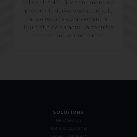
valider les décisions en amont, de
prévenir la dérive opérationnelle
et de réduire durablement le
bruit, afin de garantir un contrôle
traçable sur le long terme.
SOLUTIONS
HexaSearch
Notre écosystème
Devenir adhérent