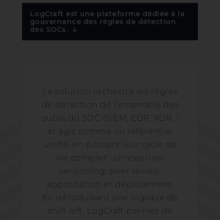
LogCraft est une plateforme dédiée à la
gouvernance des règles de détection
des SOCs.
La solution orchestre les règles
de détection de l’ensemble des
outils du SOC (SIEM, EDR, XDR…)
et agit comme un référentiel
unifié, en pilotant leur cycle de
vie complet : conception,
versioning, peer review,
approbation et déploiement.
En introduisant une logique de
shift left, LogCraft permet de