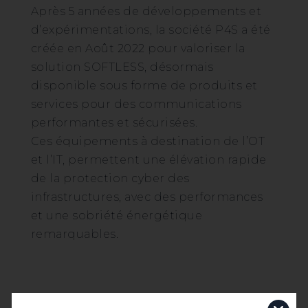
Après 5 années de développements et
d’expérimentations, la société P4S a été
créée en Août 2022 pour valoriser la
solution SOFTLESS, désormais
disponible sous forme de produits et
services pour des communications
performantes et sécurisées.
Ces équipements à destination de l’OT
et l’IT, permettent une élévation rapide
de la protection cyber des
infrastructures, avec des performances
et une sobriété énergétique
remarquables.