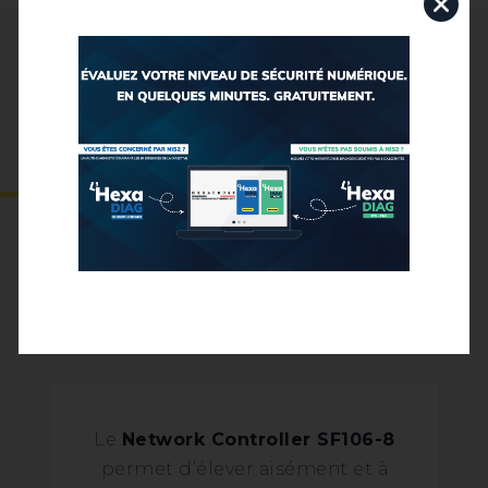
Nos solutions
Le Network Controller SF-106-8
Le CIPHERWALL
Le
Network Controller SF106-8
permet d’élever aisément et à