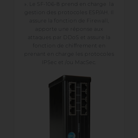
». Le SF-106-8 prend en charge la
gestion des protocoles ESP/AH. Il
assure la fonction de Firewall,
apporte une réponse aux
attaques par DDoS et assure la
fonction de chiffrement en
prenant en charge les protocoles
IPSec et /ou MacSec.