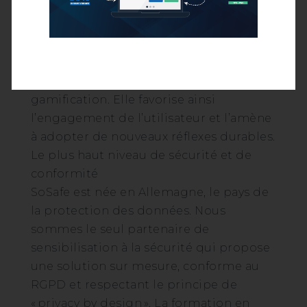
réflexes de sécurité renforcés
Stimuler l’engagement pour changer
les comportements
Notre formation s’appuie sur une
approche narrative immersive et sur la
gamification. Elle favorise ainsi
l’engagement de l’utilisateur et l’amène
à adopter de nouveaux réflexes durables.
Le plus haut niveau de sécurité et de
conformité
SoSafe est née en Allemagne, le pays de
la protection des données. Nous
sommes le seul partenaire de
sensibilisation à la sécurité qui propose
une solution sur mesure, conforme au
RGPD et respectant le principe de
« privacy by design ». La formation en