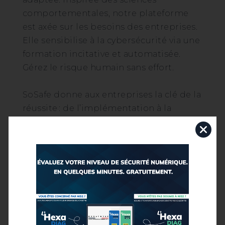
comportementales, notre plateforme
est axée sur les besoins des entreprises.
Elle sensibilise à la cybersécurité via une
formation incitative et automatisée.
Gérez le risque humain sans effort.
SoSafe donne aux entreprises la clé de la
réussite : de l’implémentation à la
gestion, en passant par l’évaluation et
l’optimisation de l’impact sur le
comportement des collaborateurs :
– 20 jours : implémentation rapide avec
option d’infogérance
– -70 % de taux de clics : vulnérabilité au
phishing réduite durablement
– -80 %de connexion à des faux sites :