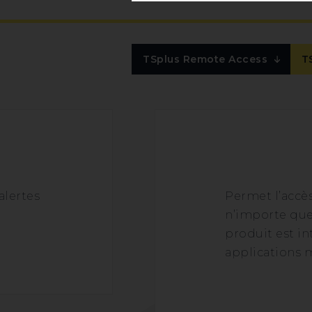
TSplus Remote Access
T
alertes
Permet l’accè
n’importe quel
produit est in
applications m