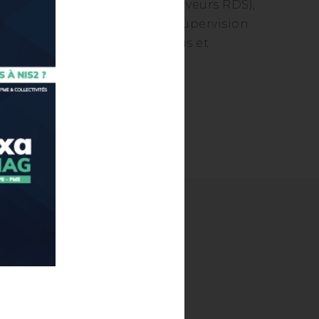
curity (cybersécurité pour serveurs RDS),
ation) et Server Monitoring (supervision
20 pays font confiance à TSplus et