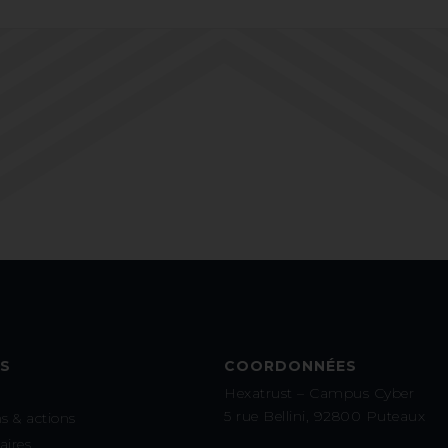
S
COORDONNÉES
Hexatrust – Campus Cyber
5 rue Bellini, 92800 Puteaux
s & actions
aires