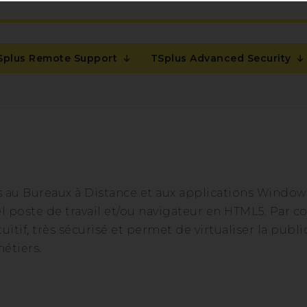
Splus Remote Support
TSplus Advanced Security
s au Bureaux à Distance et aux applications Windo
 poste de travail et/ou navigateur en HTML5. Par c
tuitif, très sécurisé et permet de virtualiser la publ
étiers.