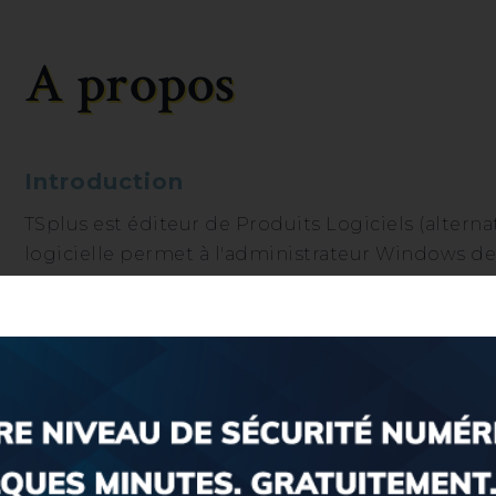
A propos
Introduction
TSplus est éditeur de Produits Logiciels (alternat
logicielle permet à l'administrateur Windows de 
simplifier le déploiement de ses Serveurs d'Appl
d'infrastructures informatiques.
Presentation
TSplus propose des solutions logicielles simples e
cybersécurité et la supervision IT. Sa gamme inc