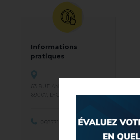
Informations
pratiques
63 RUE ANDRE BOLLIER
69007, LYON
0687718073