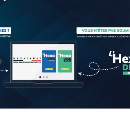
sécurisé aux applications Windows), Advanced Se
Remote Support (support à distance sans install
des serveurs). Plus de 700 000 entreprises dans 1
bénécifient quotiennement de ses produits.
Nos solutions