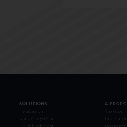
SOLUTIONS
A PROPO
HexaSearch
A propos
Notre écosystème
Implication
Devenir adhérent
Nos parten