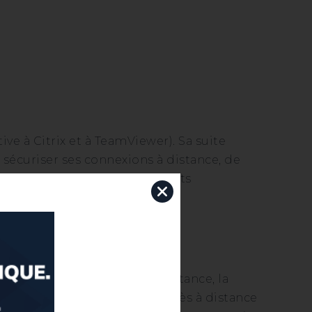
ive à Citrix et à TeamViewer). Sa suite
sécuriser ses connexions à distance, de
ications et de réduire ses coûts
t efficaces pour l’accès à distance, la
lut TSplus Remote Access (accès à distance