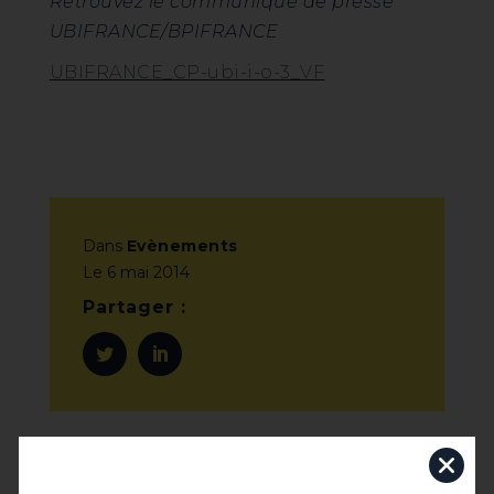
Retrouvez le communiqué de presse
UBIFRANCE/BPIFRANCE
UBIFRANCE_CP-ubi-i-o-3_VF
Dans
Evènements
Le
6 mai 2014
Partager :