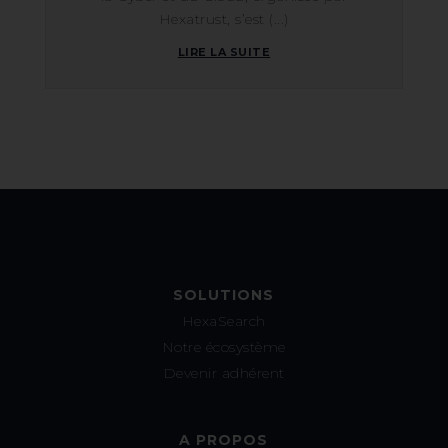
Hexatrust, s’est (...)
LIRE LA SUITE
SOLUTIONS
HexaSearch
Notre écosystème
Devenir adhérent
A PROPOS