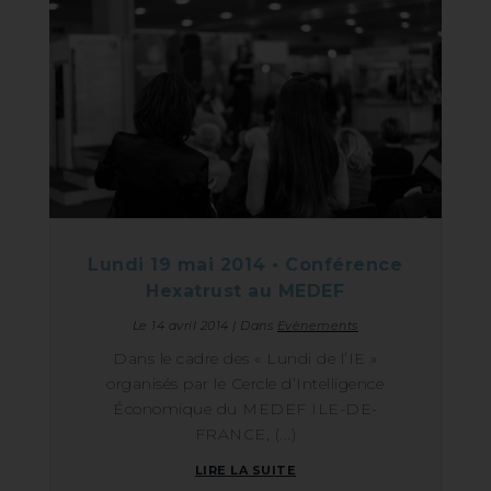
Lundi 19 mai 2014 • Conférence
Hexatrust au MEDEF
Le
14 avril 2014
|
Dans
Evènements
Dans le cadre des « Lundi de l’IE »
organisés par le Cercle d’Intelligence
Économique du MEDEF ILE-DE-
FRANCE, (...)
LIRE LA SUITE