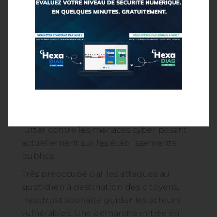
contribuent aux finances publiques via
le paiement des charges sociales et de
l’impôt sur les sociétés. Cela permet
également de reconnaître la qualité des
formations et d’accompagner le
développement de l’emploi dans les
territoires. Pouvoir s’appuyer au
quotidien sur une équipe formée et
disponible est un atout certain pour
lutter contre les menaces cyber pesant
actuellement sur les établissements
publics.
Très préoccupé par les attaques au
quotidien à destination des citoyens,
Hexatrust souhaite guider les acteurs
vulnérables. Une démarche initiée en