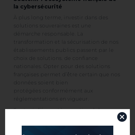
la cybersécurité
À plus long terme, investir dans des
solutions souveraines est une
démarche responsable. La
transformation et la sécurisation de nos
établissements publics passent par le
choix de solutions. de confiance
nationales. Opter pour des solutions
françaises permet d’être certain que nos
données soient bien
protégées conformément aux
réglementations en vigueur.
Soutenir l’écosystème national de
la cybersécurité contribue à valider
la proposition de valeur
d’entreprises françaises, lesquelles