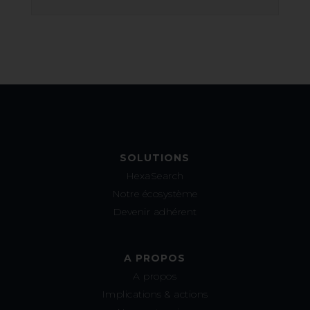
SOLUTIONS
HexaSearch
Notre écosystème
Devenir adhérent
A PROPOS
A propos
Implications & actions