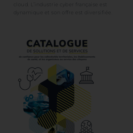
cloud. L’industrie cyber française est
dynamique et son offre est diversifiée.