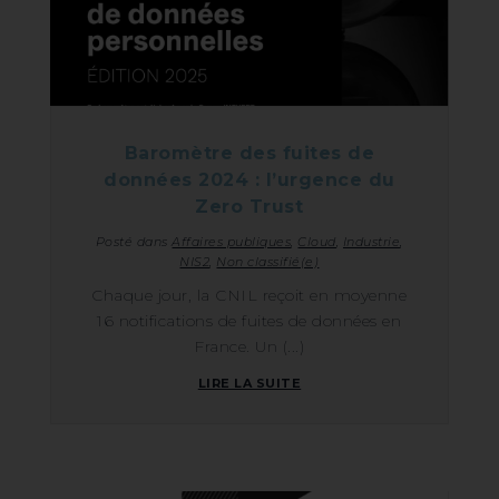
Baromètre des fuites de
données 2024 : l’urgence du
Zero Trust
Posté dans
Affaires publiques
,
Cloud
,
Industrie
,
NIS2
,
Non classifié(e)
Chaque jour, la CNIL reçoit en moyenne
16 notifications de fuites de données en
France. Un (...)
LIRE LA SUITE