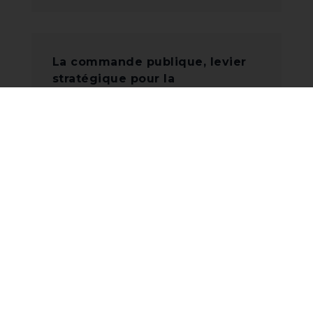
La commande publique, levier
stratégique pour la
souveraineté numérique :
l’engagement d’Hexatrust
LIRE LA SUITE
Posts récents
Feuille de route 2026-2027 : l’État
accélère sa stratégie de sécurité
numérique
Solutions collaboratives souveraines :
le moment d’agir