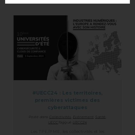
#UECC24 : Les territoires,
premières victimes des
cyberattaques
Posté dans
Collectivités
,
Evénement
,
Santé
,
UECC
Taggué
UECC24
Les TPE/PME, les collectivités et les