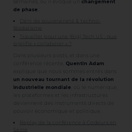
semaines, ou il évoque un
changement
de phase
.:
Déni de souveraineté & techno-
féodalisme
Travailler pour une (Big) Tech US : que
signifie « collaborer » ?
Dans plusieurs posts, et dans une
conférence récente,
Quentin Adam
explique que nous sommes entrés dans
un nouveau tournant de la révolution
industrielle mondiale
, où le numérique,
les plateformes et les infrastructures
deviennent des instruments directs de
pouvoir économique et politique.
Replay de la conférence à Codeurs en
Seine