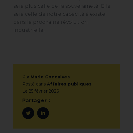
sera plus celle de la souveraineté. Elle
sera celle de notre capacité à exister
dans la prochaine révolution
industrielle.
Par
Marie Goncalves
Posté dans
Affaires publiques
Le
25 février 2026
Partager :