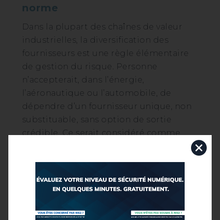
norme
Dans la plupart des chaînes de valeur
industrielles, la diversification des
fournisseurs est une règle élémentaire
de gestion du risque. Personne
n’accepterait, dans l’énergie,
l’aéronautique ou l’automobile, de
dépendre d’un fournisseur unique, non
substituable, sans option de sortie
crédible. Ce serait considéré comme
une faute stratégique. Dans le
numérique, pourtant, les contrats-
cadres globaux signés avec les grands
acteurs américains sont souvent
présentés comme des outils de
modernité et de simplification. En