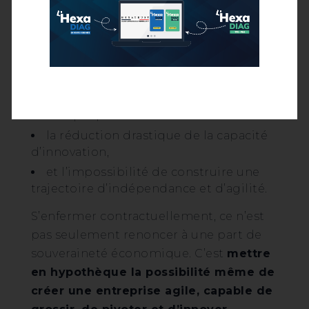
réalité, ils constituent une
anomalie
industrielle
.
Ces contrats organisent simultanément :
l’enfermement technologique,
la perte de capacité de négociation
sur les prix,
la réduction drastique de la capacité
d’innovation,
et l’impossibilité de construire une
trajectoire d’indépendance et d’agilité.
S’enfermer contractuellement, ce n’est
pas seulement renoncer à une part de
souveraineté économique. C’est
mettre
en hypothèque la possibilité même de
créer une entreprise agile, capable de