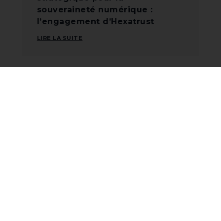
souveraineté numérique :
l’engagement d’Hexatrust
LIRE LA SUITE
Posts récents
Feuille de route 2026-2027 : l’État
accélère sa stratégie de sécurité
numérique
Solutions collaboratives souveraines :
le moment d’agir
Travailler avec les géants américains :
dépendance, découplage ou stratégie
industrielle ?
OUTSCALE, une success story de la